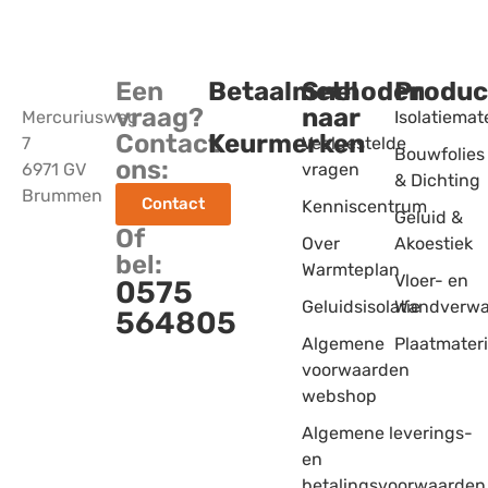
Een
Betaalmethoden
Snel
Produc
vraag?
naar
Mercuriusweg
Isolatiemat
Contact
Keurmerken
7
Veelgestelde
Bouwfolies
ons:
6971 GV
vragen
& Dichting
Brummen
Contact
Kenniscentrum
Geluid &
Of
Over
Akoestiek
bel:
Warmteplan
Vloer- en
0575
Geluidsisolatie
Wandverwa
564805
Algemene
Plaatmater
voorwaarden
webshop
Algemene leverings-
en
betalingsvoorwaarden