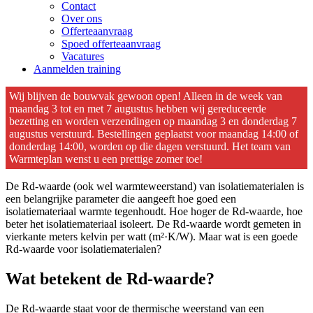
Contact
Over ons
Offerteaanvraag
Spoed offerteaanvraag
Vacatures
Aanmelden training
Wij blijven de bouwvak gewoon open! Alleen in de week van
maandag 3 tot en met 7 augustus hebben wij gereduceerde
bezetting en worden verzendingen op maandag 3 en donderdag 7
augustus verstuurd. Bestellingen geplaatst voor maandag 14:00 of
donderdag 14:00, worden op die dagen verstuurd. Het team van
Warmteplan wenst u een prettige zomer toe!
De Rd-waarde (ook wel warmteweerstand) van isolatiematerialen is
een belangrijke parameter die aangeeft hoe goed een
isolatiemateriaal warmte tegenhoudt. Hoe hoger de Rd-waarde, hoe
beter het isolatiemateriaal isoleert. De Rd-waarde wordt gemeten in
vierkante meters kelvin per watt (m²·K/W). Maar wat is een goede
Rd-waarde voor isolatiematerialen?
Wat betekent de Rd-waarde?
De Rd-waarde staat voor de thermische weerstand van een