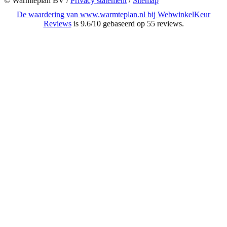
© Warmteplan BV​ /
Privacy statement
/
Sitemap
De waardering van www.warmteplan.nl bij
WebwinkelKeur
Reviews
is 9.6/10 gebaseerd op 55 reviews.