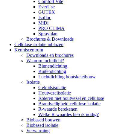
Comfort Vite
EverUse
GUTEX
Isofloc
MiDi
PRO CLIMA
Sprayplan
Brochures & Downloads
Cellulose isolatie inblazen
Kenniscentrum
Downloads en brochures
Waarom luchtdicht?
Binnendichting
Buitendichting
Luchtdichting houtskeletbouw
Isolatie
Geluidsisolatie
Houtvezelisolatie
Isoleren met houtvezel en cellulose
Brandveiligheid cellulose isolatie
R-waarde berekenen
Welke R-waardes heb ik nodig?
Biobased bouwen
Biobased isolatie
Verwarming