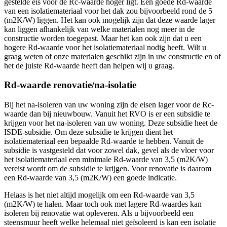
gestelde eis voor de Rc-waarde hoger ligt. Een goede Rd-waarde
van een isolatiemateriaal voor het dak zou bijvoorbeeld rond de 5
(m2K/W) liggen. Het kan ook mogelijk zijn dat deze waarde lager
kan liggen afhankelijk van welke materialen nog meer in de
constructie worden toegepast. Maar het kan ook zijn dat u een
hogere Rd-waarde voor het isolatiemateriaal nodig heeft. Wilt u
graag weten of onze materialen geschikt zijn in uw constructie en of
het de juiste Rd-waarde heeft dan helpen wij u graag.
Rd-waarde renovatie/na-isolatie
Bij het na-isoleren van uw woning zijn de eisen lager voor de Rc-
waarde dan bij nieuwbouw. Vanuit het RVO is er een subsidie te
krijgen voor het na-isoleren van uw woning. Deze subsidie heet de
ISDE-subsidie. Om deze subsidie te krijgen dient het
isolatiemateriaal een bepaalde Rd-waarde te hebben. Vanuit de
subsidie is vastgesteld dat voor zowel dak, gevel als de vloer voor
het isolatiemateriaal een minimale Rd-waarde van 3,5 (m2K/W)
vereist wordt om de subsidie te krijgen. Voor renovatie is daarom
een Rd-waarde van 3,5 (m2K/W) een goede indicatie.
Helaas is het niet altijd mogelijk om een Rd-waarde van 3,5
(m2K/W) te halen. Maar toch ook met lagere Rd-waardes kan
isoleren bij renovatie wat opleveren. Als u bijvoorbeeld een
steensmuur heeft welke helemaal niet geïsoleerd is kan een isolatie