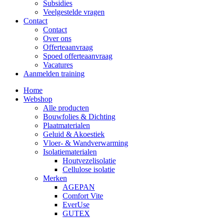
Subsidies
Veelgestelde vragen
Contact
Contact
Over ons
Offerteaanvraag
Spoed offerteaanvraag
Vacatures
Aanmelden training
Home
Webshop
Alle producten
Bouwfolies & Dichting
Plaatmaterialen
Geluid & Akoestiek
Vloer- & Wandverwarming
Isolatiematerialen
Houtvezelisolatie
Cellulose isolatie
Merken
AGEPAN
Comfort Vite
EverUse
GUTEX