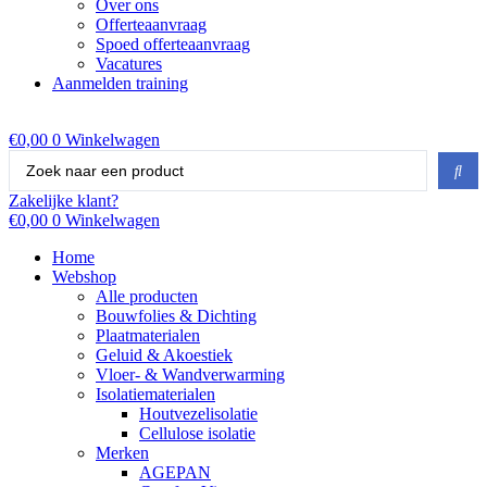
Over ons
Offerteaanvraag
Spoed offerteaanvraag
Vacatures
Aanmelden training
€
0,00
0
Winkelwagen
Search
...
Zakelijke klant?
€
0,00
0
Winkelwagen
Home
Webshop
Alle producten
Bouwfolies & Dichting
Plaatmaterialen
Geluid & Akoestiek
Vloer- & Wandverwarming
Isolatiematerialen
Houtvezelisolatie
Cellulose isolatie
Merken
AGEPAN