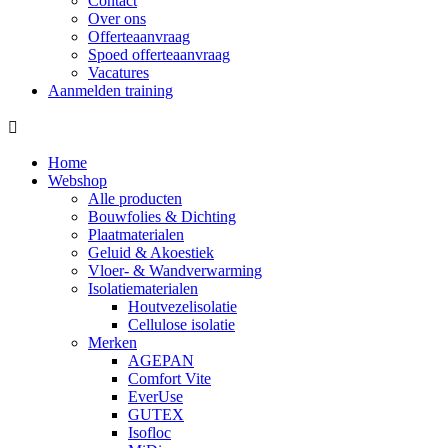
Contact
Over ons
Offerteaanvraag
Spoed offerteaanvraag
Vacatures
Aanmelden training
Home
Webshop
Alle producten
Bouwfolies & Dichting
Plaatmaterialen
Geluid & Akoestiek
Vloer- & Wandverwarming
Isolatiematerialen
Houtvezelisolatie
Cellulose isolatie
Merken
AGEPAN
Comfort Vite
EverUse
GUTEX
Isofloc