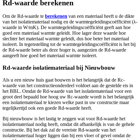
Rd-waarde berekenen
Om de Rd-waarde te
berekenen
van een materiaal heeft u de dikte
van het isolatiemateriaal nodig en de warmtegeleidingscoëfficiënt (λ-
waarde in W/mK). De warmtegeleidingscoëfficiënt geeft aan hoe
goed een materiaal warmte geleidt. Hoe lager deze waarde hoe
slechter het materiaal warmte geleidt, dus hoe beter het materiaal
isoleert. In tegenstelling tot de warmtegeleidingscoëfficiënt is het bij
de Rd-waarde beter als deze hoger is, aangezien de Rd-waarde
aangeeft hoe goed het materiaal warmte isoleert.
Rd-waarde isolatiemateriaal bij Nieuwbouw
Als u een nieuw huis gaat bouwen is het belangrijk dat de Rc-
waarde van het constructieonderdeel voldoet aan de gestelde eis in
het BBL. Omdat de Rd-waarde van het isolatiemateriaal voor een
groot deel bepaald hoe hoog uw Rc-waarde wordt is het belangrijk
een isolatiemateriaal te kiezen welke past in uw constructie maar
tegelijkertijd ook een goede Rd-waarde heeft.
Bij nieuwbouw is het lastig te zeggen wat voor Rd-waarde het
isolatiemateriaal nodig heeft, omdat dit afhankelijk is van de gehele
constructie. Bij het dak zal de vereiste Rd-waarde van het
isolatiemateriaal hoger liggen dan bij een vloer of gevel omdat de