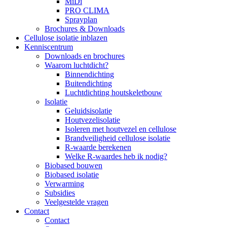
MiDi
PRO CLIMA
Sprayplan
Brochures & Downloads
Cellulose isolatie inblazen
Kenniscentrum
Downloads en brochures
Waarom luchtdicht?
Binnendichting
Buitendichting
Luchtdichting houtskeletbouw
Isolatie
Geluidsisolatie
Houtvezelisolatie
Isoleren met houtvezel en cellulose
Brandveiligheid cellulose isolatie
R-waarde berekenen
Welke R-waardes heb ik nodig?
Biobased bouwen
Biobased isolatie
Verwarming
Subsidies
Veelgestelde vragen
Contact
Contact