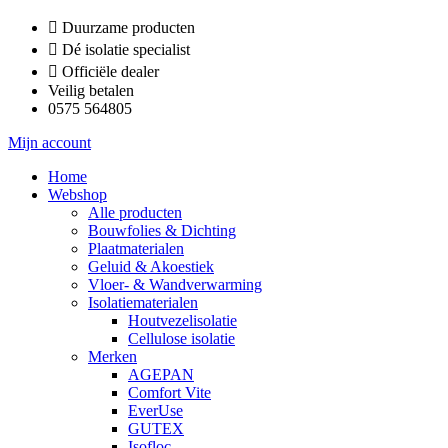
Ga
Duurzame producten
naar
Dé isolatie specialist
de
Officiële dealer
inhoud
Veilig betalen
0575 564805
Mijn account
Home
Webshop
Alle producten
Bouwfolies & Dichting
Plaatmaterialen
Geluid & Akoestiek
Vloer- & Wandverwarming
Isolatiematerialen
Houtvezelisolatie
Cellulose isolatie
Merken
AGEPAN
Comfort Vite
EverUse
GUTEX
Isofloc