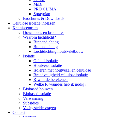
MiDi
PRO CLIMA
Sprayplan
Brochures & Downloads
Cellulose isolatie inblazen
Kenniscentrum
Downloads en brochures
Waarom luchtdicht?
Binnendichting
Buitendichting
Luchtdichting houtskeletbouw
Isolatie
Geluidsisolatie
Houtvezelisolatie
Isoleren met houtvezel en cellulose
Brandveiligheid cellulose isolatie
R-waarde berekenen
Welke R-waardes heb ik nodig?
Biobased bouwen
Biobased isolatie
Verwarming
Subsidies
Veelgestelde vragen
Contact