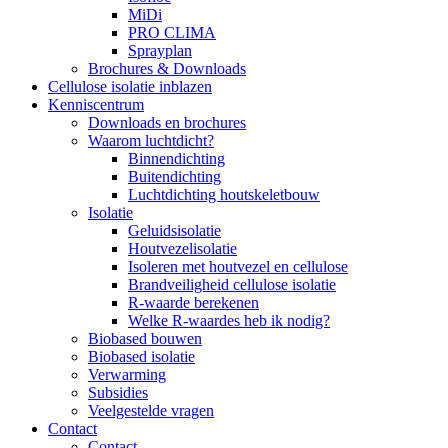
MiDi
PRO CLIMA
Sprayplan
Brochures & Downloads
Cellulose isolatie inblazen
Kenniscentrum
Downloads en brochures
Waarom luchtdicht?
Binnendichting
Buitendichting
Luchtdichting houtskeletbouw
Isolatie
Geluidsisolatie
Houtvezelisolatie
Isoleren met houtvezel en cellulose
Brandveiligheid cellulose isolatie
R-waarde berekenen
Welke R-waardes heb ik nodig?
Biobased bouwen
Biobased isolatie
Verwarming
Subsidies
Veelgestelde vragen
Contact
Contact