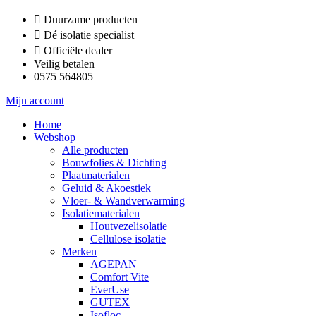
Ga
Duurzame producten
naar
Dé isolatie specialist
de
Officiële dealer
inhoud
Veilig betalen
0575 564805
Mijn account
Home
Webshop
Alle producten
Bouwfolies & Dichting
Plaatmaterialen
Geluid & Akoestiek
Vloer- & Wandverwarming
Isolatiematerialen
Houtvezelisolatie
Cellulose isolatie
Merken
AGEPAN
Comfort Vite
EverUse
GUTEX
Isofloc