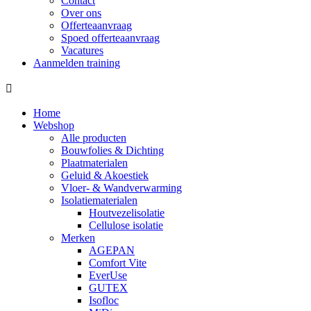
Contact
Over ons
Offerteaanvraag
Spoed offerteaanvraag
Vacatures
Aanmelden training
Home
Webshop
Alle producten
Bouwfolies & Dichting
Plaatmaterialen
Geluid & Akoestiek
Vloer- & Wandverwarming
Isolatiematerialen
Houtvezelisolatie
Cellulose isolatie
Merken
AGEPAN
Comfort Vite
EverUse
GUTEX
Isofloc