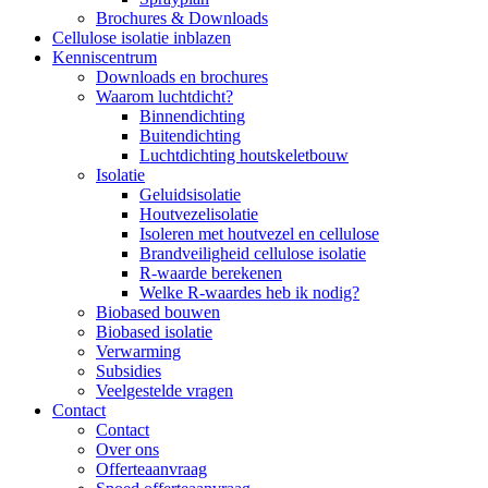
Brochures & Downloads
Cellulose isolatie inblazen
Kenniscentrum
Downloads en brochures
Waarom luchtdicht?
Binnendichting
Buitendichting
Luchtdichting houtskeletbouw
Isolatie
Geluidsisolatie
Houtvezelisolatie
Isoleren met houtvezel en cellulose
Brandveiligheid cellulose isolatie
R-waarde berekenen
Welke R-waardes heb ik nodig?
Biobased bouwen
Biobased isolatie
Verwarming
Subsidies
Veelgestelde vragen
Contact
Contact
Over ons
Offerteaanvraag