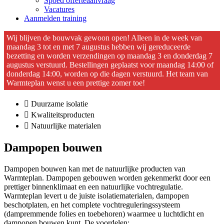
Spoed offerteaanvraag
Vacatures
Aanmelden training
Wij blijven de bouwvak gewoon open! Alleen in de week van
maandag 3 tot en met 7 augustus hebben wij gereduceerde
bezetting en worden verzendingen op maandag 3 en donderdag 7
augustus verstuurd. Bestellingen geplaatst voor maandag 14:00 of
donderdag 14:00, worden op die dagen verstuurd. Het team van
Warmteplan wenst u een prettige zomer toe!
Duurzame isolatie
Kwaliteitsproducten
Natuurlijke materialen
Dampopen bouwen
Dampopen bouwen kan met de natuurlijke producten van
Warmteplan. Dampopen gebouwen worden gekenmerkt door een
prettiger binnenklimaat en een natuurlijke vochtregulatie.
Warmteplan levert u de juiste isolatiematerialen, dampopen
beschotplaten, en het complete vochtreguleringssysteem
(dampremmende folies en toebehoren) waarmee u luchtdicht en
dampopen bouwen kunt. De voordelen: