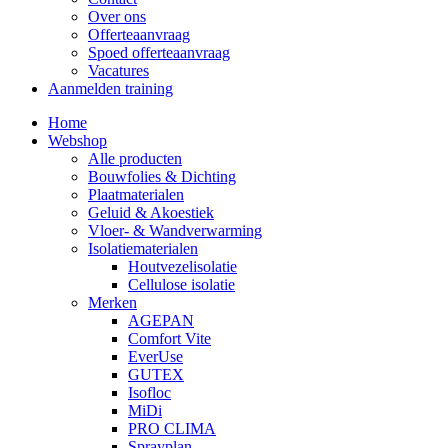
Over ons
Offerteaanvraag
Spoed offerteaanvraag
Vacatures
Aanmelden training
Home
Webshop
Alle producten
Bouwfolies & Dichting
Plaatmaterialen
Geluid & Akoestiek
Vloer- & Wandverwarming
Isolatiematerialen
Houtvezelisolatie
Cellulose isolatie
Merken
AGEPAN
Comfort Vite
EverUse
GUTEX
Isofloc
MiDi
PRO CLIMA
Sprayplan