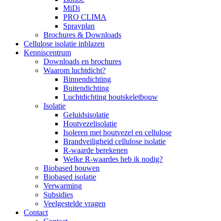
MiDi
PRO CLIMA
Sprayplan
Brochures & Downloads
Cellulose isolatie inblazen
Kenniscentrum
Downloads en brochures
Waarom luchtdicht?
Binnendichting
Buitendichting
Luchtdichting houtskeletbouw
Isolatie
Geluidsisolatie
Houtvezelisolatie
Isoleren met houtvezel en cellulose
Brandveiligheid cellulose isolatie
R-waarde berekenen
Welke R-waardes heb ik nodig?
Biobased bouwen
Biobased isolatie
Verwarming
Subsidies
Veelgestelde vragen
Contact