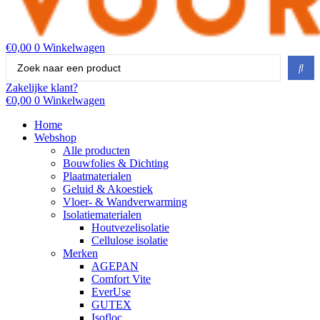
€
0,00
0
Winkelwagen
Search
...
Zakelijke klant?
€
0,00
0
Winkelwagen
Home
Webshop
Alle producten
Bouwfolies & Dichting
Plaatmaterialen
Geluid & Akoestiek
Vloer- & Wandverwarming
Isolatiematerialen
Houtvezelisolatie
Cellulose isolatie
Merken
AGEPAN
Comfort Vite
EverUse
GUTEX
Isofloc