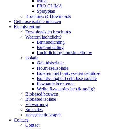
MiDi
PRO CLIMA
Sprayplan
Brochures & Downloads
Cellulose isolatie inblazen
Kenniscentrum
Downloads en brochures
Waarom luchtdicht?
Binnendichting
Buitendichting
Luchtdichting houtskeletbouw
Isolatie
Geluidsisolatie
Houtvezelisolatie
Isoleren met houtvezel en cellulose
Brandveiligheid cellulose isolatie
R-waarde berekenen
Welke R-waardes heb ik nodig?
Biobased bouwen
Biobased isolatie
Verwarming
Subsidies
Veelgestelde vragen
Contact
Contact