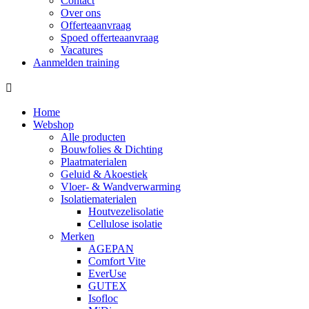
Contact
Over ons
Offerteaanvraag
Spoed offerteaanvraag
Vacatures
Aanmelden training
Home
Webshop
Alle producten
Bouwfolies & Dichting
Plaatmaterialen
Geluid & Akoestiek
Vloer- & Wandverwarming
Isolatiematerialen
Houtvezelisolatie
Cellulose isolatie
Merken
AGEPAN
Comfort Vite
EverUse
GUTEX
Isofloc