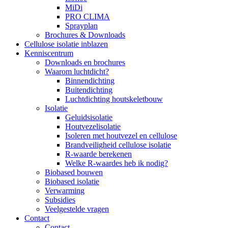
MiDi
PRO CLIMA
Sprayplan
Brochures & Downloads
Cellulose isolatie inblazen
Kenniscentrum
Downloads en brochures
Waarom luchtdicht?
Binnendichting
Buitendichting
Luchtdichting houtskeletbouw
Isolatie
Geluidsisolatie
Houtvezelisolatie
Isoleren met houtvezel en cellulose
Brandveiligheid cellulose isolatie
R-waarde berekenen
Welke R-waardes heb ik nodig?
Biobased bouwen
Biobased isolatie
Verwarming
Subsidies
Veelgestelde vragen
Contact
Contact