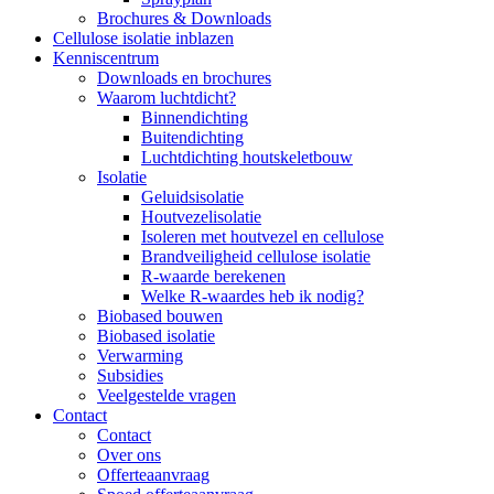
Brochures & Downloads
Cellulose isolatie inblazen
Kenniscentrum
Downloads en brochures
Waarom luchtdicht?
Binnendichting
Buitendichting
Luchtdichting houtskeletbouw
Isolatie
Geluidsisolatie
Houtvezelisolatie
Isoleren met houtvezel en cellulose
Brandveiligheid cellulose isolatie
R-waarde berekenen
Welke R-waardes heb ik nodig?
Biobased bouwen
Biobased isolatie
Verwarming
Subsidies
Veelgestelde vragen
Contact
Contact
Over ons
Offerteaanvraag