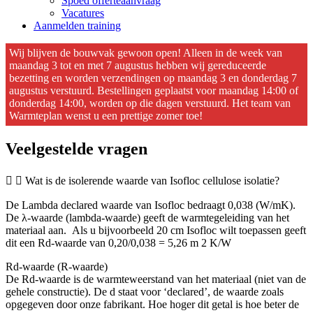
Spoed offerteaanvraag
Vacatures
Aanmelden training
Wij blijven de bouwvak gewoon open! Alleen in de week van
maandag 3 tot en met 7 augustus hebben wij gereduceerde
bezetting en worden verzendingen op maandag 3 en donderdag 7
augustus verstuurd. Bestellingen geplaatst voor maandag 14:00 of
donderdag 14:00, worden op die dagen verstuurd. Het team van
Warmteplan wenst u een prettige zomer toe!
Veelgestelde vragen
Wat is de isolerende waarde van Isofloc cellulose isolatie?
De Lambda declared waarde van Isofloc bedraagt 0,038 (W/mK).
De λ-waarde (lambda-waarde) geeft de warmtegeleiding van het
materiaal aan. Als u bijvoorbeeld 20 cm Isofloc wilt toepassen geeft
dit een Rd-waarde van 0,20/0,038 = 5,26 m 2 K/W
Rd-waarde (R-waarde)
De Rd-waarde is de warmteweerstand van het materiaal (niet van de
gehele constructie). De d staat voor ‘declared’, de waarde zoals
opgegeven door onze fabrikant. Hoe hoger dit getal is hoe beter de