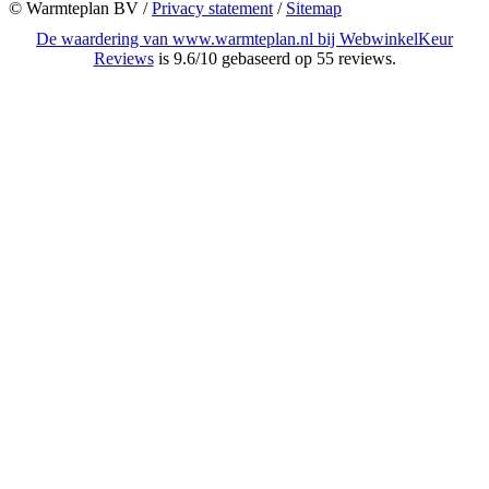
© Warmteplan BV​ /
Privacy statement
/
Sitemap
De waardering van www.warmteplan.nl bij
WebwinkelKeur
Reviews
is 9.6/10 gebaseerd op 55 reviews.