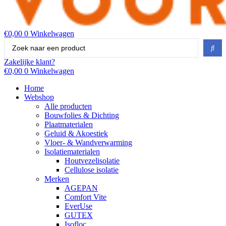
€
0,00
0
Winkelwagen
Search
...
Zakelijke klant?
€
0,00
0
Winkelwagen
Home
Webshop
Alle producten
Bouwfolies & Dichting
Plaatmaterialen
Geluid & Akoestiek
Vloer- & Wandverwarming
Isolatiematerialen
Houtvezelisolatie
Cellulose isolatie
Merken
AGEPAN
Comfort Vite
EverUse
GUTEX
Isofloc