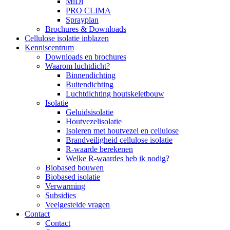
MiDi
PRO CLIMA
Sprayplan
Brochures & Downloads
Cellulose isolatie inblazen
Kenniscentrum
Downloads en brochures
Waarom luchtdicht?
Binnendichting
Buitendichting
Luchtdichting houtskeletbouw
Isolatie
Geluidsisolatie
Houtvezelisolatie
Isoleren met houtvezel en cellulose
Brandveiligheid cellulose isolatie
R-waarde berekenen
Welke R-waardes heb ik nodig?
Biobased bouwen
Biobased isolatie
Verwarming
Subsidies
Veelgestelde vragen
Contact
Contact