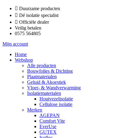
Ga
Duurzame producten
naar
Dé isolatie specialist
de
Officiële dealer
inhoud
Veilig betalen
0575 564805
Mijn account
Home
Webshop
Alle producten
Bouwfolies & Dichting
Plaatmaterialen
Geluid & Akoestiek
Vloer- & Wandverwarming
Isolatiematerialen
Houtvezelisolatie
Cellulose isolatie
Merken
AGEPAN
Comfort Vite
EverUse
GUTEX
Isofloc