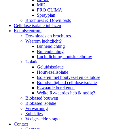
MiDi
PRO CLIMA
Sprayplan
Brochures & Downloads
Cellulose isolatie inblazen
Kenniscentrum
Downloads en brochures
Waarom luchtdicht?
Binnendichting
Buitendichting
Luchtdichting houtskeletbouw
Isolatie
Geluidsisolatie
Houtvezelisolatie
Isoleren met houtvezel en cellulose
Brandveiligheid cellulose isolatie
R-waarde berekenen
Welke R-waardes heb ik nodig?
Biobased bouwen
Biobased isolatie
Verwarming
Subsidies
Veelgestelde vragen
Contact