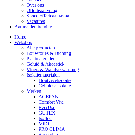
Over ons
Offerteaanvraag
Spoed offerteaanvraag
Vacatures
Aanmelden training
Home
Webshop
Alle producten
Bouwfolies & Dichting
Plaatmaterialen
Geluid & Akoestiek
Vloer- & Wandverwarming
Isolatiematerialen
Houtvezelisolatie
Cellulose isolatie
Merken
AGEPAN
Comfort Vite
EverUse
GUTEX
Isofloc
MiDi
PRO CLIMA
Sprayplan