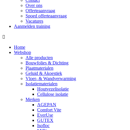
Contact
Over ons
Offerteaanvraag
Spoed offerteaanvraag
Vacatures
Aanmelden training
Home
Webshop
Alle producten
Bouwfolies & Dichting
Plaatmaterialen
Geluid & Akoestiek
Vloer- & Wandverwarming
Isolatiematerialen
Houtvezelisolatie
Cellulose isolatie
Merken
AGEPAN
Comfort Vite
EverUse
GUTEX
Isofloc