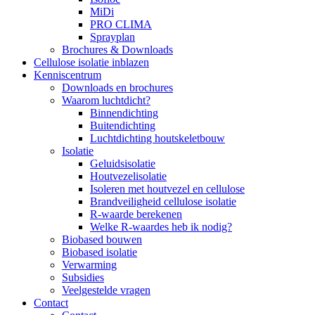
MiDi
PRO CLIMA
Sprayplan
Brochures & Downloads
Cellulose isolatie inblazen
Kenniscentrum
Downloads en brochures
Waarom luchtdicht?
Binnendichting
Buitendichting
Luchtdichting houtskeletbouw
Isolatie
Geluidsisolatie
Houtvezelisolatie
Isoleren met houtvezel en cellulose
Brandveiligheid cellulose isolatie
R-waarde berekenen
Welke R-waardes heb ik nodig?
Biobased bouwen
Biobased isolatie
Verwarming
Subsidies
Veelgestelde vragen
Contact