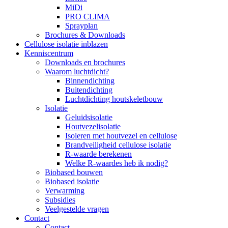
MiDi
PRO CLIMA
Sprayplan
Brochures & Downloads
Cellulose isolatie inblazen
Kenniscentrum
Downloads en brochures
Waarom luchtdicht?
Binnendichting
Buitendichting
Luchtdichting houtskeletbouw
Isolatie
Geluidsisolatie
Houtvezelisolatie
Isoleren met houtvezel en cellulose
Brandveiligheid cellulose isolatie
R-waarde berekenen
Welke R-waardes heb ik nodig?
Biobased bouwen
Biobased isolatie
Verwarming
Subsidies
Veelgestelde vragen
Contact
Contact