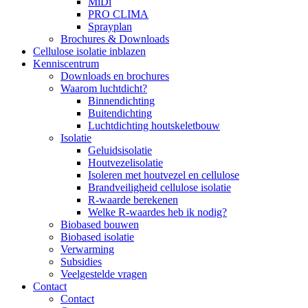
MiDi
PRO CLIMA
Sprayplan
Brochures & Downloads
Cellulose isolatie inblazen
Kenniscentrum
Downloads en brochures
Waarom luchtdicht?
Binnendichting
Buitendichting
Luchtdichting houtskeletbouw
Isolatie
Geluidsisolatie
Houtvezelisolatie
Isoleren met houtvezel en cellulose
Brandveiligheid cellulose isolatie
R-waarde berekenen
Welke R-waardes heb ik nodig?
Biobased bouwen
Biobased isolatie
Verwarming
Subsidies
Veelgestelde vragen
Contact
Contact