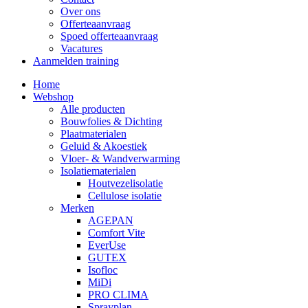
Over ons
Offerteaanvraag
Spoed offerteaanvraag
Vacatures
Aanmelden training
Home
Webshop
Alle producten
Bouwfolies & Dichting
Plaatmaterialen
Geluid & Akoestiek
Vloer- & Wandverwarming
Isolatiematerialen
Houtvezelisolatie
Cellulose isolatie
Merken
AGEPAN
Comfort Vite
EverUse
GUTEX
Isofloc
MiDi
PRO CLIMA
Sprayplan