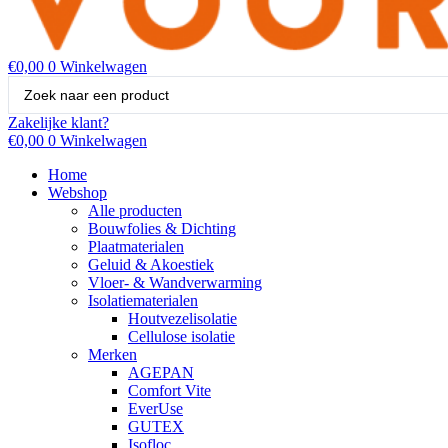
€
0,00
0
Winkelwagen
Search
...
Zakelijke klant?
€
0,00
0
Winkelwagen
Home
Webshop
Alle producten
Bouwfolies & Dichting
Plaatmaterialen
Geluid & Akoestiek
Vloer- & Wandverwarming
Isolatiematerialen
Houtvezelisolatie
Cellulose isolatie
Merken
AGEPAN
Comfort Vite
EverUse
GUTEX
Isofloc