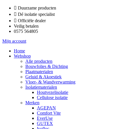
Ga
Duurzame producten
naar
Dé isolatie specialist
de
Officiële dealer
inhoud
Veilig betalen
0575 564805
Mijn account
Home
Webshop
Alle producten
Bouwfolies & Dichting
Plaatmaterialen
Geluid & Akoestiek
Vloer- & Wandverwarming
Isolatiematerialen
Houtvezelisolatie
Cellulose isolatie
Merken
AGEPAN
Comfort Vite
EverUse
GUTEX
Isofloc