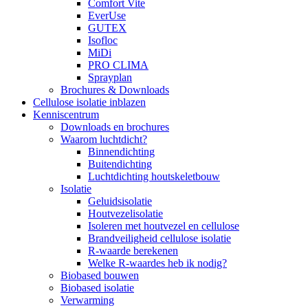
Comfort Vite
EverUse
GUTEX
Isofloc
MiDi
PRO CLIMA
Sprayplan
Brochures & Downloads
Cellulose isolatie inblazen
Kenniscentrum
Downloads en brochures
Waarom luchtdicht?
Binnendichting
Buitendichting
Luchtdichting houtskeletbouw
Isolatie
Geluidsisolatie
Houtvezelisolatie
Isoleren met houtvezel en cellulose
Brandveiligheid cellulose isolatie
R-waarde berekenen
Welke R-waardes heb ik nodig?
Biobased bouwen
Biobased isolatie
Verwarming