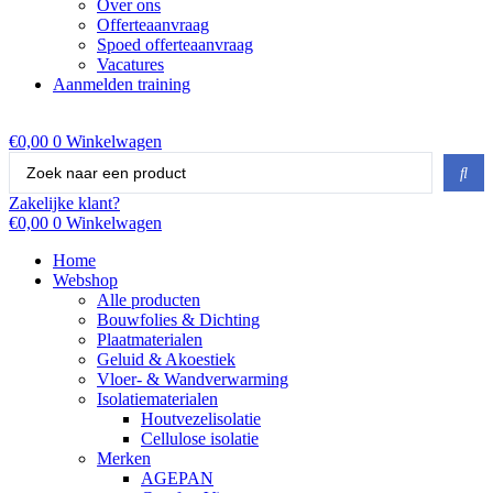
Over ons
Offerteaanvraag
Spoed offerteaanvraag
Vacatures
Aanmelden training
€
0,00
0
Winkelwagen
Search
...
Zakelijke klant?
€
0,00
0
Winkelwagen
Home
Webshop
Alle producten
Bouwfolies & Dichting
Plaatmaterialen
Geluid & Akoestiek
Vloer- & Wandverwarming
Isolatiematerialen
Houtvezelisolatie
Cellulose isolatie
Merken
AGEPAN