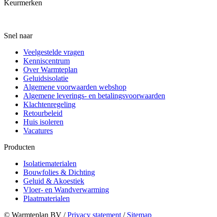
Keurmerken
Snel naar
Veelgestelde vragen
Kenniscentrum
Over Warmteplan
Geluidsisolatie
Algemene voorwaarden webshop
Algemene leverings- en betalingsvoorwaarden
Klachtenregeling
Retourbeleid
Huis isoleren
Vacatures
Producten
Isolatiematerialen
Bouwfolies & Dichting
Geluid & Akoestiek
Vloer- en Wandverwarming
Plaatmaterialen
© Warmteplan BV​ /
Privacy statement
/
Sitemap