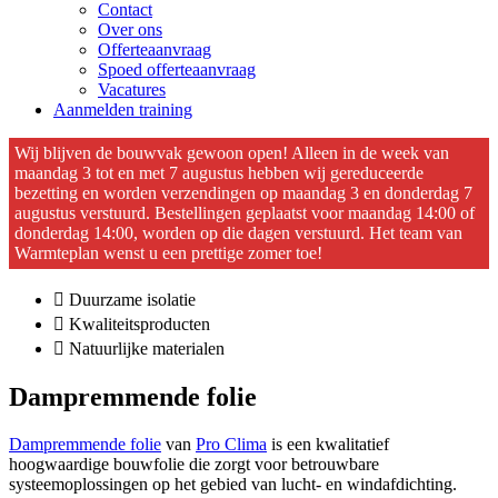
Contact
Over ons
Offerteaanvraag
Spoed offerteaanvraag
Vacatures
Aanmelden training
Wij blijven de bouwvak gewoon open! Alleen in de week van
maandag 3 tot en met 7 augustus hebben wij gereduceerde
bezetting en worden verzendingen op maandag 3 en donderdag 7
augustus verstuurd. Bestellingen geplaatst voor maandag 14:00 of
donderdag 14:00, worden op die dagen verstuurd. Het team van
Warmteplan wenst u een prettige zomer toe!
Duurzame isolatie
Kwaliteitsproducten
Natuurlijke materialen
Dampremmende folie
Dampremmende folie
van
Pro Clima
is een kwalitatief
hoogwaardige bouwfolie die zorgt voor betrouwbare
systeemoplossingen op het gebied van lucht- en windafdichting.