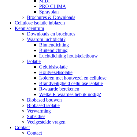
MiDi
PRO CLIMA
Sprayplan
Brochures & Downloads
Cellulose isolatie inblazen
Kenniscentrum
Downloads en brochures
Waarom luchtdicht?
Binnendichting
Buitendichting
Luchtdichting houtskeletbouw
Isolatie
Geluidsisolatie
Houtvezelisolatie
Isoleren met houtvezel en cellulose
Brandveiligheid cellulose isolatie
R-waarde berekenen
Welke R-waardes heb ik nodig?
Biobased bouwen
Biobased isolatie
Verwarming
Subsidies
Veelgestelde vragen
Contact
Contact