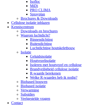
Isofloc
MiDi
PRO CLIMA
Sprayplan
Brochures & Downloads
Cellulose isolatie inblazen
Kenniscentrum
Downloads en brochures
Waarom luchtdicht?
Binnendichting
Buitendichting
Luchtdichting houtskeletbouw
Isolatie
Geluidsisolatie
Houtvezelisolatie
Isoleren met houtvezel en cellulose
Brandveiligheid cellulose isolatie
R-waarde berekenen
Welke R-waardes heb ik nodig?
Biobased bouwen
Biobased isolatie
Verwarming
Subsidies
Veelgestelde vragen
Contact