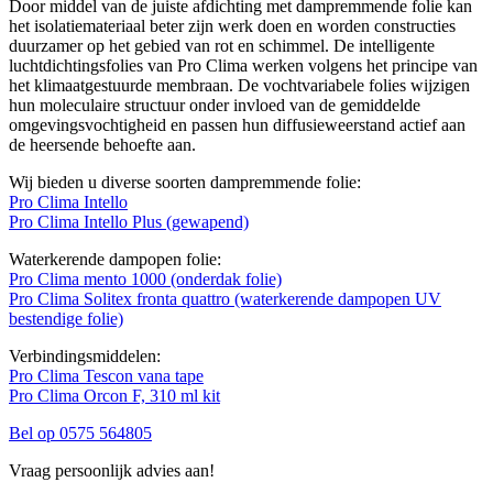
Door middel van de juiste afdichting met dampremmende folie kan
het isolatiemateriaal beter zijn werk doen en worden constructies
duurzamer op het gebied van rot en schimmel. De intelligente
luchtdichtingsfolies van Pro Clima werken volgens het principe van
het klimaatgestuurde membraan. De vochtvariabele folies wijzigen
hun moleculaire structuur onder invloed van de gemiddelde
omgevingsvochtigheid en passen hun diffusieweerstand actief aan
de heersende behoefte aan.
Wij bieden u diverse soorten dampremmende folie:
Pro Clima Intello
Pro Clima Intello Plus (gewapend)
Waterkerende dampopen folie:
Pro Clima mento 1000 (onderdak folie)
Pro Clima Solitex fronta quattro (waterkerende dampopen UV
bestendige folie)
Verbindingsmiddelen:
Pro Clima Tescon vana tape
Pro Clima Orcon F, 310 ml kit
Bel op 0575 564805
Vraag persoonlijk advies aan!