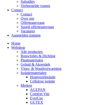
Subsidies
Veelgestelde vragen
Contact
Contact
Over ons
Offerteaanvraag
Spoed offerteaanvraag
Vacatures
Aanmelden training
Home
Webshop
Alle producten
Bouwfolies & Dichting
Plaatmaterialen
Geluid & Akoestiek
Vloer- & Wandverwarming
Isolatiematerialen
Houtvezelisolatie
Cellulose isolatie
Merken
AGEPAN
Comfort Vite
EverUse
GUTEX