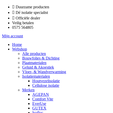
Ga
Duurzame producten
naar
Dé isolatie specialist
de
Officiële dealer
inhoud
Veilig betalen
0575 564805
Mijn account
Home
Webshop
Alle producten
Bouwfolies & Dichting
Plaatmaterialen
Geluid & Akoestiek
Vloer- & Wandverwarming
Isolatiematerialen
Houtvezelisolatie
Cellulose isolatie
Merken
AGEPAN
Comfort Vite
EverUse
GUTEX
Isofloc