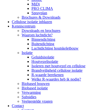
MiDi
PRO CLIMA
Sprayplan
Brochures & Downloads
Cellulose isolatie inblazen
Kenniscentrum
Downloads en brochures
Waarom luchtdicht?
Binnendichting
Buitendichting
Luchtdichting houtskeletbouw
Isolatie
Geluidsisolatie
Houtvezelisolatie
Isoleren met houtvezel en cellulose
Brandveiligheid cellulose isolatie
R-waarde berekenen
Welke R-waardes heb ik nodig?
Biobased bouwen
Biobased isolatie
Verwarming
Subsidies
Veelgestelde vragen
Contact