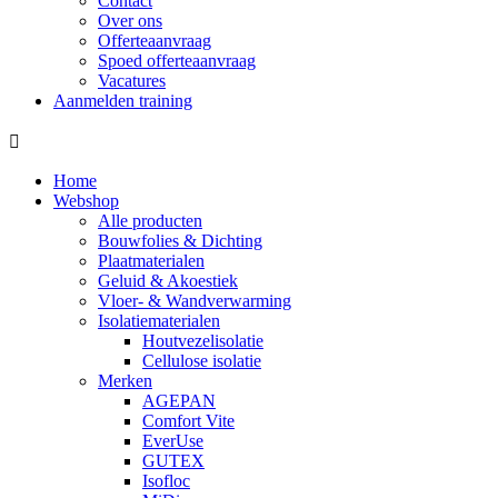
Contact
Over ons
Offerteaanvraag
Spoed offerteaanvraag
Vacatures
Aanmelden training
Home
Webshop
Alle producten
Bouwfolies & Dichting
Plaatmaterialen
Geluid & Akoestiek
Vloer- & Wandverwarming
Isolatiematerialen
Houtvezelisolatie
Cellulose isolatie
Merken
AGEPAN
Comfort Vite
EverUse
GUTEX
Isofloc