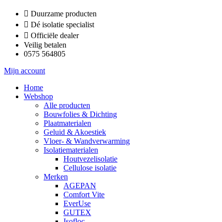
Ga
Duurzame producten
naar
Dé isolatie specialist
de
Officiële dealer
inhoud
Veilig betalen
0575 564805
Mijn account
Home
Webshop
Alle producten
Bouwfolies & Dichting
Plaatmaterialen
Geluid & Akoestiek
Vloer- & Wandverwarming
Isolatiematerialen
Houtvezelisolatie
Cellulose isolatie
Merken
AGEPAN
Comfort Vite
EverUse
GUTEX
Isofloc