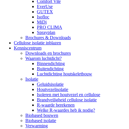
Comfort Vite
EverUse
GUTEX
Isofloc
MiDi
PRO CLIMA
Sprayplan
Brochures & Downloads
Cellulose isolatie inblazen
Kenniscentrum
Downloads en brochures
Waarom luchtdicht?
Binnendichting
Buitendichting
Luchtdichting houtskeletbouw
Isolatie
Geluidsisolatie
Houtvezelisolatie
Isoleren met houtvezel en cellulose
Brandveiligheid cellulose isolatie
R-waarde berekenen
Welke R-waardes heb ik nodig?
Biobased bouwen
Biobased isolatie
Verwarming