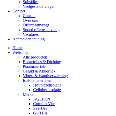
Subsidies
Veelgestelde vragen
Contact
Contact
Over ons
Offerteaanvraag
Spoed offerteaanvraag
Vacatures
Aanmelden training
Home
Webshop
Alle producten
Bouwfolies & Dichting
Plaatmaterialen
Geluid & Akoestiek
Vloer- & Wandverwarming
Isolatiematerialen
Houtvezelisolatie
Cellulose isolatie
Merken
AGEPAN
Comfort Vite
EverUse
GUTEX