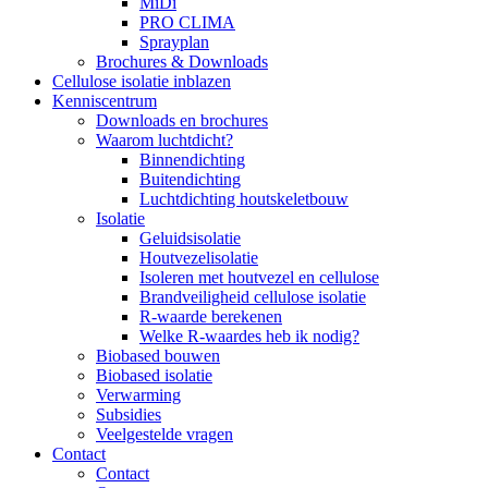
MiDi
PRO CLIMA
Sprayplan
Brochures & Downloads
Cellulose isolatie inblazen
Kenniscentrum
Downloads en brochures
Waarom luchtdicht?
Binnendichting
Buitendichting
Luchtdichting houtskeletbouw
Isolatie
Geluidsisolatie
Houtvezelisolatie
Isoleren met houtvezel en cellulose
Brandveiligheid cellulose isolatie
R-waarde berekenen
Welke R-waardes heb ik nodig?
Biobased bouwen
Biobased isolatie
Verwarming
Subsidies
Veelgestelde vragen
Contact
Contact