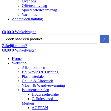
Over ons
Offerteaanvraag
Spoed offerteaanvraag
Vacatures
Aanmelden training
€
0,00
0
Winkelwagen
Search
...
Zakelijke klant?
€
0,00
0
Winkelwagen
Home
Webshop
Alle producten
Bouwfolies & Dichting
Plaatmaterialen
Geluid & Akoestiek
Vloer- & Wandverwarming
Isolatiematerialen
Houtvezelisolatie
Cellulose isolatie
Merken
AGEPAN