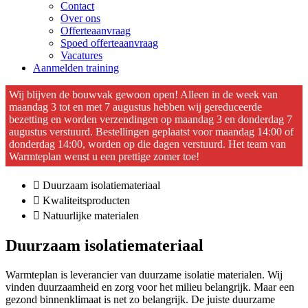
Contact
Over ons
Offerteaanvraag
Spoed offerteaanvraag
Vacatures
Aanmelden training
Wij blijven de bouwvak gewoon open! Alleen in de week van
maandag 3 tot en met 7 augustus hebben wij gereduceerde
bezetting en worden verzendingen op maandag 3 en donderdag 7
augustus verstuurd. Bestellingen geplaatst voor maandag 14:00 of
donderdag 14:00, worden op die dagen verstuurd. Het team van
Warmteplan wenst u een prettige zomer toe!
Duurzaam isolatiemateriaal
Kwaliteitsproducten
Natuurlijke materialen
Duurzaam isolatiemateriaal
Warmteplan is leverancier van duurzame isolatie materialen. Wij
vinden duurzaamheid en zorg voor het milieu belangrijk. Maar een
gezond binnenklimaat is net zo belangrijk. De juiste duurzame