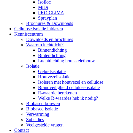
Isofloc
MiDi
PRO CLIMA
Sprayplan
Brochures & Downloads
Cellulose isolatie inblazen
Kenniscentrum
Downloads en brochures
Waarom luchtdicht?
Binnendichting
Buitendichting
Luchtdichting houtskeletbouw
Isolatie
Geluidsisolatie
Houtvezelisolatie
Isoleren met houtvezel en cellulose
Brandveiligheid cellulose isolatie
R-waarde berekenen
Welke R-waardes heb ik nodig?
Biobased bouwen
Biobased isolatie
Verwarming
Subsidies
Veelgestelde vragen
Contact