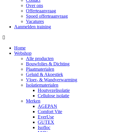
Contact
Over ons
Offerteaanvraag
Spoed offerteaanvraag
Vacatures
Aanmelden training
Home
Webshop
Alle producten
Bouwfolies & Dichting
Plaatmaterialen
Geluid & Akoestiek
Vloer- & Wandverwarming
Isolatiematerialen
Houtvezelisolatie
Cellulose isolatie
Merken
AGEPAN
Comfort Vite
EverUse
GUTEX
Isofloc