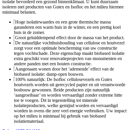
isolatie bevorderd een gezond binnenklimaat. U kunt duurzaam
isoleren met producten van Gutex en Isofloc en het milieu hiermee
minimaal belasten.
Hoge isolatiewaardes en een grote thermische massa
garanderen een warm huis in de winter, en een prettig koel
huis in de zomer.
Groot geluiddempend effect door de massa van het product.
De natuurlijke vochthuishouding van cellulose en houtvezel
zorgt voor een optimale bescherming van uw constructie
tegen vochtschade. Deze eigenschap maakt biobased isolatie
extra geschikt voor renovatieprojecten van monumenten en
andere panden met een houten constructie.
Aangenaam wonen door het ‘ademende’ effect van de
biobased isolatie: damp-open bouwen.
100% natuurlijk: De Isofloc cellulosevezels en Gutex
houtvezels worden uit gerecycled papier en uit verantwoorde
bosbouw gewonnen. Beide producten zijn natuurlijk
‘aangroeibaar’ en worden vervaardigd zonder extreme hitte
toe te voegen. Dit in tegenstelling tot minerale
isolatieproducten, welke gemijnd worden en vervaardigd
worden in ovens die zeer veel energie verbruiken. Uw impact
op het milieu is minimaal bij gebruik van biobased
isolatiemateriaal.